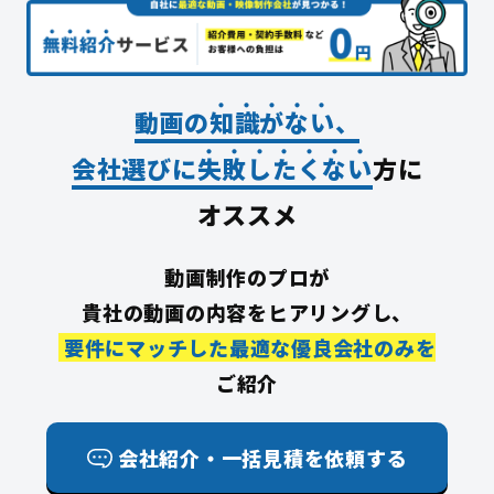
動画の
知
識
が
な
い
、
会社選びに
失
敗
し
た
く
な
い
方に
オススメ
動画制作のプロが
貴社の動画の内容をヒアリングし、
要件にマッチした最適な優良会社のみを
ご紹介
会社紹介・一括見積を依頼する