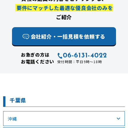
要件にマッチした最適な優良会社のみを
ご紹介
会社紹介・一括見積を依頼する
お急ぎの方は
06-6131-4022
お電話ください
受付時間：平日9時～18時
千葉県
沖縄