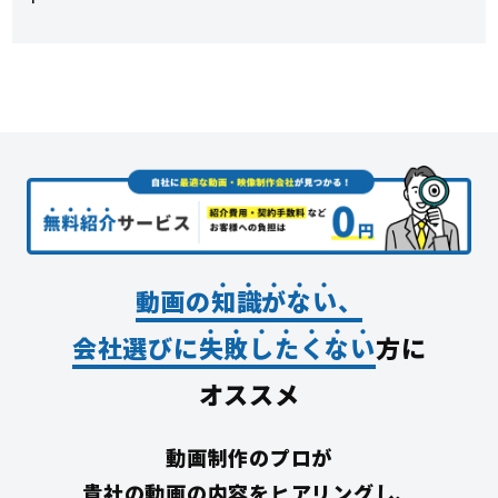
動画の
知
識
が
な
い
、
会社選びに
失
敗
し
た
く
な
い
方に
オススメ
動画制作のプロが
貴社の動画の内容をヒアリングし、